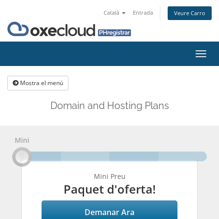
Català
Entrada
Veure Carro
Canv
la
nave
Mostra el menú
Domain and Hosting Plans
Mini
Mini Preu
Paquet d'oferta!
Demanar Ara