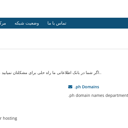
تماس با ما
وضعیت شبکه
مرک
اگر شما در بانک اطلاعاتی ما راه حلی برای مشکلتان نمیابید میتوانید با انتخاب بخش مناسب درخواست خود را ارسال کنید..
.ph Domains
.ph domain names departmen
r hosting