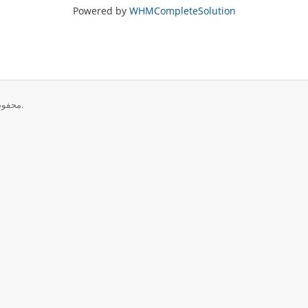
Powered by
WHMCompleteSolution
تمامی حقوق برای © 2026 OXECloud-PHRegistrar. محفوط می باشد.