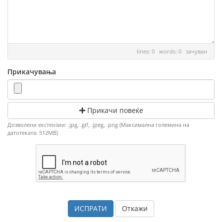
lines: 0 words: 0
зачуван
Прикачувања
Прикачи повеќе
Дозволени екстензии: .jpg, .gif, .jpeg, .png (Максимална големина на
датотеката: 512MB)
Откажи