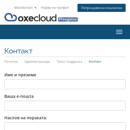
Macedonian
Најава на профил
Потрошувачка кошничка
Вклу
ја
нави
Контакт
Почетна
Администрација
Тикет поддршка
Контакт
Име и презиме
Ваша е-пошта
Наслов на пораката: